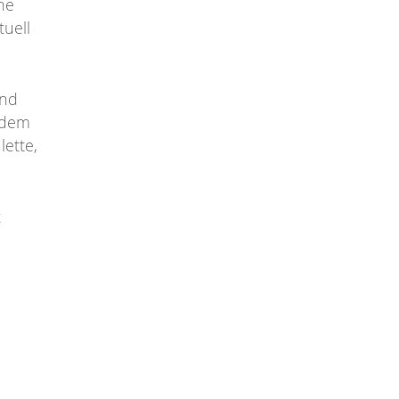
he
tuell
und
 dem
lette,
t