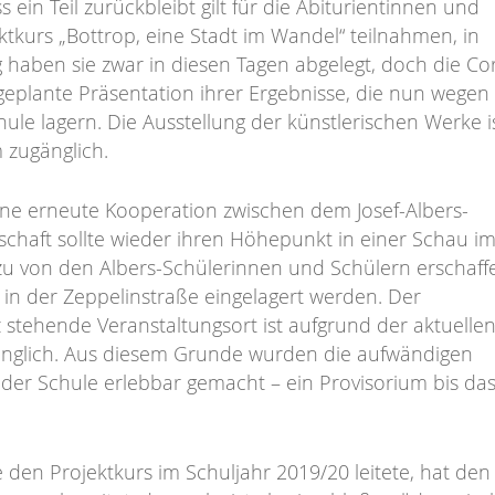
ein Teil zurückbleibt gilt für die Abiturientinnen und
ktkurs „Bottrop, eine Stadt im Wandel“ teilnahmen, in
 haben sie zwar in diesen Tagen abgelegt, doch die Co
 geplante Präsentation ihrer Ergebnisse, die nun wegen
ule lagern. Die Ausstellung der künstlerischen Werke i
 zugänglich.
Eine erneute Kooperation zwischen dem Josef-Albers-
chaft sollte wieder ihren Höhepunkt in einer Schau i
rzu von den Albers-Schülerinnen und Schülern erschaf
in der Zeppelinstraße eingelagert werden. Der
stehende Veranstaltungsort ist aufgrund der aktuelle
nglich. Aus diesem Grunde wurden die aufwändigen
der Schule erlebbar gemacht – ein Provisorium bis da
 den Projektkurs im Schuljahr 2019/20 leitete, hat den