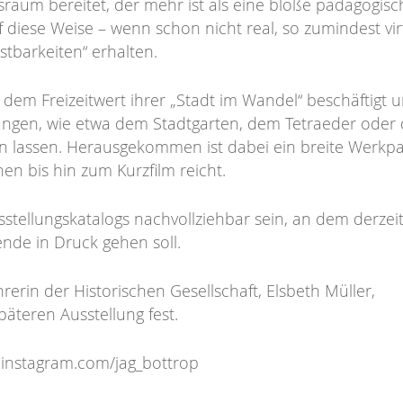
gsraum bereitet, der mehr ist als eine bloße pädagogisc
f diese Weise – wenn schon nicht real, so zumindest vir
ustbarkeiten“ erhalten.
 dem Freizeitwert ihrer „Stadt im Wandel“ beschäftigt 
tungen, wie etwa dem Stadtgarten, dem Tetraeder oder
en lassen. Herausgekommen ist dabei ein breite Werkpa
en bis hin zum Kurzfilm reicht.
sstellungskatalogs nachvollziehbar sein, an dem derzei
ende in Druck gehen soll.
rerin der Historischen Gesellschaft, Elsbeth Müller,
teren Ausstellung fest.
: instagram.com/jag_bottrop