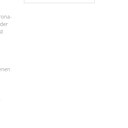
rona-
 der
st
m
fenen
n
s