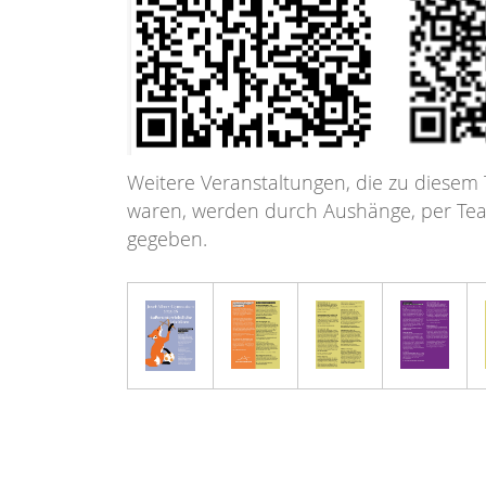
Weitere Veranstaltungen, die zu diesem
waren, werden durch Aushänge, per Tea
gegeben.