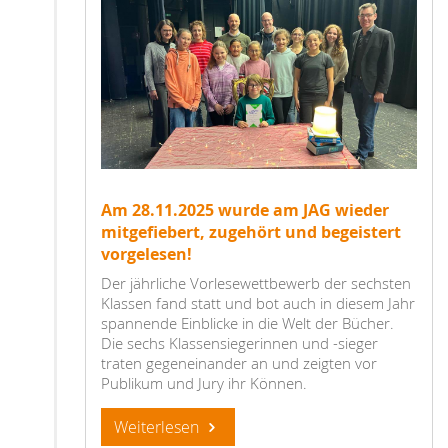
Am 28.11.2025 wurde am JAG wieder
mitgefiebert, zugehört und begeistert
vorgelesen!
Der jährliche Vorlesewettbewerb der sechsten
Klassen fand statt und bot auch in diesem Jahr
spannende Einblicke in die Welt der Bücher.
Die sechs Klassensiegerinnen und -sieger
traten gegeneinander an und zeigten vor
Publikum und Jury ihr Können.
Weiterlesen