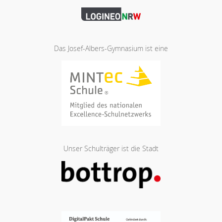
Das Josef-Albers-Gymnasium ist eine
Unser Schulträger ist die Stadt