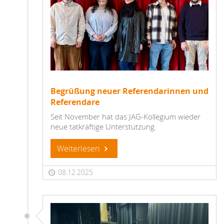
Begrüßung neuer Referendarinnen und
Referendare
Seit November hat das JAG-Kollegium wieder
neue tatkräftige Unterstützung.
Weiterlesen
08.12.2025