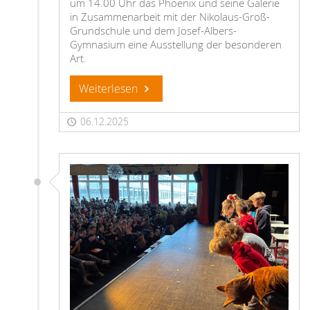
um 14.00 Uhr das Phoenix und seine Galerie
in Zusammenarbeit mit der Nikolaus-Groß-
Grundschule und dem Josef-Albers-
Gymnasium eine Ausstellung der besonderen
Art.
Weiterlesen
06.12.2025