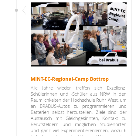
MINT-EC-Regional-Camp Bottrop
Alle Jahre wieder treffen sich Exzellenz-
Schülerinnen und -Schüler aus NRW in den
Räumlichkeiten der Hochschule Ruhr West, um
an BRABUS-Autos zu programmieren und
Batterien selbst herzustellen. Ziele sind der
Austausch mit Gleichgesinnten, Kontakt zu
Berufsfeldern und möglichen Studienorten
und ganz viel Experimentierenlernen, wozu 6