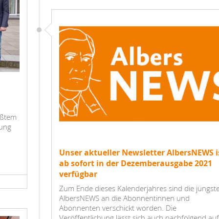
ößtem
nung
Unser aktueller Newsletter AlbersNEWS i
ab sofort in der Dezemberausgabe 2021
verfügbar
Zum Ende dieses Kalenderjahres sind die jüngst
AlbersNEWS an die Abonnentinnen und
Abonnenten verschickt worden. Die
Veröffentlichung lässt sich auch nachfolgend auf