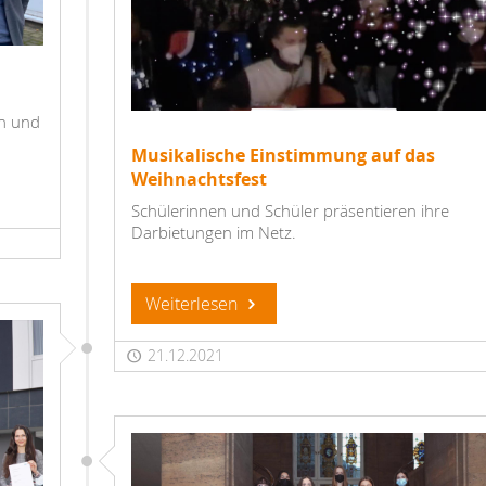
en und
Musikalische Einstimmung auf das
Weihnachtsfest
Schülerinnen und Schüler präsentieren ihre
Darbietungen im Netz.
Weiterlesen
21.12.2021