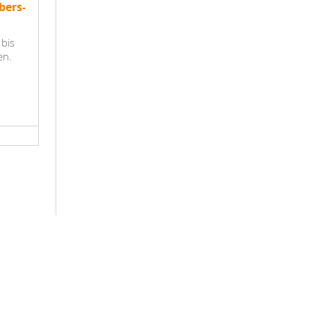
bers-
bis
en.