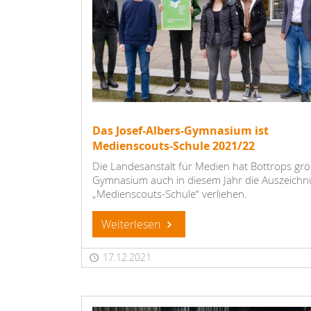
Das Josef-Albers-Gymnasium ist
Medienscouts-Schule 2021/22
Die Landesanstalt für Medien hat Bottrops gr
Gymnasium auch in diesem Jahr die Auszeich
„Medienscouts-Schule“ verliehen.
Weiterlesen
17.12.2021