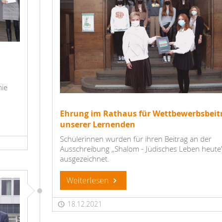
ie
Ehrung im Rathaus für Wettbewerbsbeit
unserer Lernenden
Schülerinnen wurden für ihren Beitrag an der
Ausschreibung ,,Shalom - Jüdisches Leben heute
ausgezeichnet.
Weiterlesen
18.12.2021