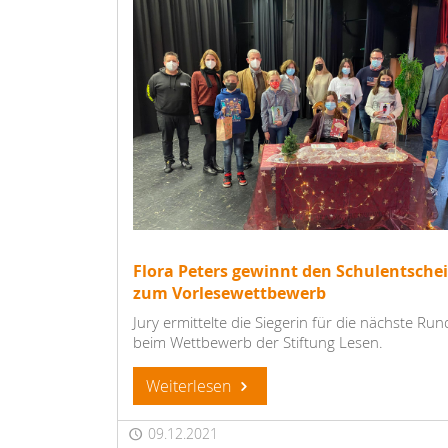
Flora Peters gewinnt den Schulentsche
zum Vorlesewettbewerb
Jury ermittelte die Siegerin für die nächste Run
beim Wettbewerb der Stiftung Lesen.
Weiterlesen
09.12.2021