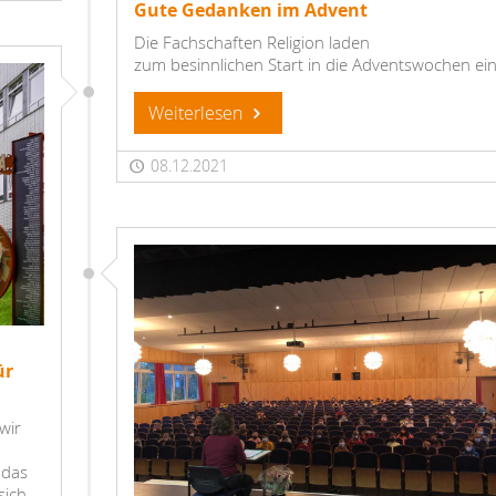
Gute Gedanken im Advent
Die Fachschaften Religion laden
zum besinnlichen Start in die Adventswochen ei
Weiterlesen
08.12.2021
ür
wir
 das
sich