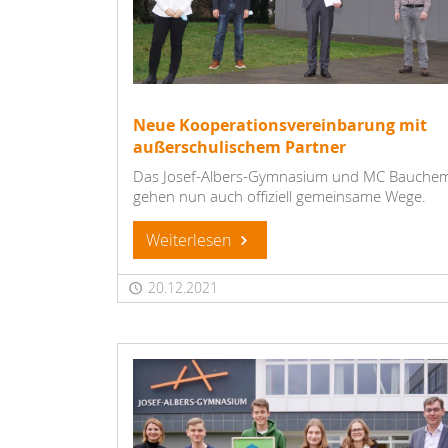
Neue Kooperationsvereinbarung mit
außerschulischem Partner
Das Josef-Albers-Gymnasium und MC Bauchem
gehen nun auch offiziell gemeinsame Wege.
Weiterlesen
20.12.2021