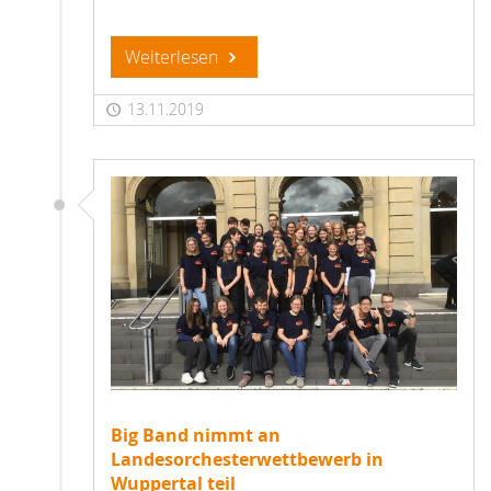
Weiterlesen
13.11.2019
Big Band nimmt an
Landesorchesterwettbewerb in
Wuppertal teil