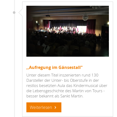
,,Aufregung im Gänsestall"
Unter diesem Titel inszenierten rund 130
Darsteller der Unter- bis Oberstufe in der
restlos besetzten Aula das Kindermusical über
die Lebensgeschichte des Martin von Tours -
besser bekannt als Sankt Martin.
Weiterlesen