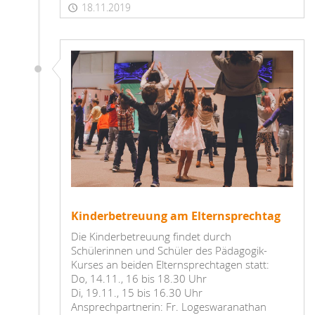
18.11.2019
Kinderbetreuung am Elternsprechtag
Die Kinderbetreuung findet durch
Schülerinnen und Schüler des Pädagogik-
Kurses an beiden Elternsprechtagen statt:
Do, 14.11., 16 bis 18.30 Uhr
Di, 19.11., 15 bis 16.30 Uhr
Ansprechpartnerin: Fr. Logeswaranathan