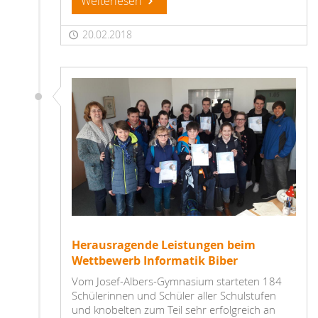
Weiterlesen
20.02.2018
Herausragende Leistungen beim
Wettbewerb Informatik Biber
Vom Josef-Albers-Gymnasium starteten 184
Schülerinnen und Schüler aller Schulstufen
und knobelten zum Teil sehr erfolgreich an