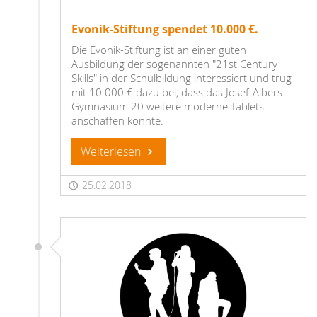
Evonik-Stiftung spendet 10.000 €.
Die Evonik-Stiftung ist an einer guten
Ausbildung der sogenannten "21st Century
Skills" in der Schulbildung interessiert und trug
mit 10.000 € dazu bei, dass das Josef-Albers-
Gymnasium 20 weitere moderne Tablets
anschaffen konnte.
Weiterlesen
25.02.2018