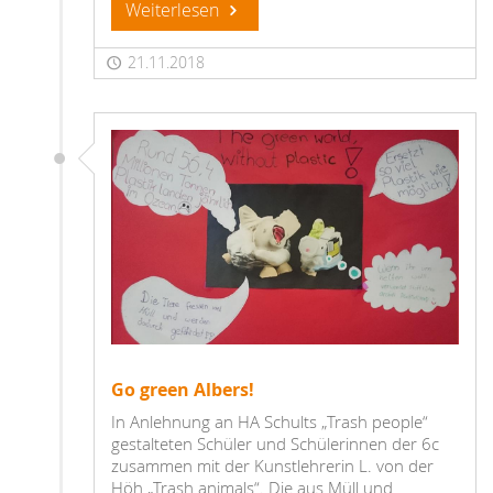
Weiterlesen
21.11.2018
Go green Albers!
In Anlehnung an HA Schults „Trash people“
gestalteten Schüler und Schülerinnen der 6c
zusammen mit der Kunstlehrerin L. von der
Höh „Trash animals“. Die aus Müll und