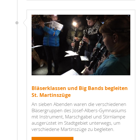
Bläserklassen und Big Bands begleiten
St. Martinszüge
An sieben Abenden waren die verschiedenen
Bläsergruppen des Josef-Albers-Gymnasiums
mit Instrument, Marschgabel und Stirnlampe
ausgerüstet im Stadtgebiet unterwegs, um
verschiedene Martinszüge zu begleiten.