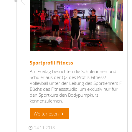
Sportprofil Fitness
Am Freitag besuchten die Schülerinnen und
Schüler aus der Q2 des Profils Fitness/
Volleyball unter der Leitung des Sportlehrers F.
Büchs das Fitnessstudio, um exklusiv nur für
den Sportkurs den Bodypumpkurs
kennenzulernen.
Weiterlesen
24.11.2018