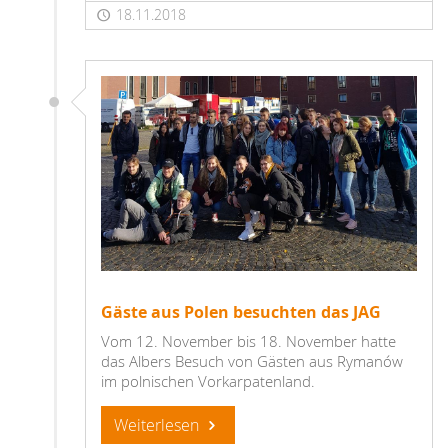
18.11.2018
Gäste aus Polen besuchten das JAG
Vom 12. November bis 18. November hatte
das Albers Besuch von Gästen aus Rymanów
im polnischen Vorkarpatenland.
Weiterlesen