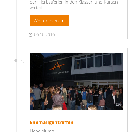
den Herbstferien in den Klassen und Kursen
verteilt.
Weiterlesen
06.10.2016
Ehemaligentreffen
Liebe Alumni,