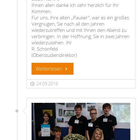
Ihnen allen danke ich sehr herzlich für Ihr
Kommen.
Für uns, Ihre alten „Pauker", war es ein großes
Vergnügen, Sie nach all den Jahren
wiederzutreffen und mit Ihnen den Abend zu
verbringen. In der Hoffnung, Sie in zwei Jahren
wiederzusehen. Ihr
R. Schönfeld
(Oberstudiendirektor)
Weiterlesen
24.09.2016