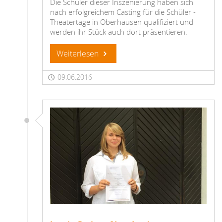
Die Schüler dieser Inszenierung haben sich
nach erfolgreichem Casting für die Schüler -
Theatertage in Oberhausen qualifiziert und
werden ihr Stück auch dort präsentieren.
Weiterlesen
09.06.2016