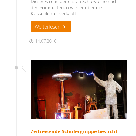
Dieser wird in der ersten Schulwoche nach
den Sommerferien wieder über die
Klassenlehrer verkauft.
Weiterlesen
14.07.2016
Zeitreisende Schülergruppe besucht