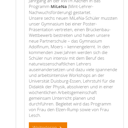
Jahrgang an der RWTH Aachen in das
Programm
MiLeNa
(Mint-Lehrer-
Nachwuchsförderung) gestartet.
Unsere sechs neuen MiLeNa-Schüler mussten
unser Gymnasium bei einer Poster-
Präsentation vertreten, einen Brückenbau-
Wettbewerb bestreiten und haben unsere
neue Partnerschule – das Gymnasium
Adolfinum, Moers – kennengelernt. In den
kommenden zwei Jahren werden sich die
Schüler nun intensiv mit dem Beruf des
naturwissenschaftlichen Lehrers
auseinandersetzen und dazu viele spannende
und arbeitsintensive Workshops an der
Universität Duisburg-Essen, Lehrstuhl für die
Didaktik der Physik, absolvieren und in einer
wöchentlichen Arbeitsgemeinschaft
gemeinsam Unterricht planen und
durchführen. Begleitet wird das Programm
von Frau den Elzen-Rump sowie von Frau
Lesch.
Weiterlesen