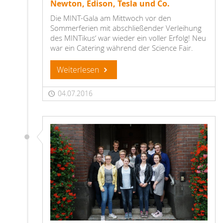
Newton, Edison, Tesla und Co.
Die MINT-Gala am Mittwoch vor den
Sommerferien mit abschließender Verleihung
des MINTikus‘ war wieder ein voller Erfolg! Neu
war ein Catering während der Science Fair.
Weiterlesen
04.07.2016