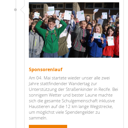
Sponsorenlauf
Am 04. Mai startete wieder unser alle zwei
Jahre stattfindender Wandertag zur
Unterstützung der Straßenkinder in Recife. Bei
sonnigem Wetter und bester Laune machte
sich die gesamte Schulgemeinschaft inklusive
Haustieren auf die 12 km lange Wegstrecke,
um möglichst viele Spendengelder zu
sammeln.