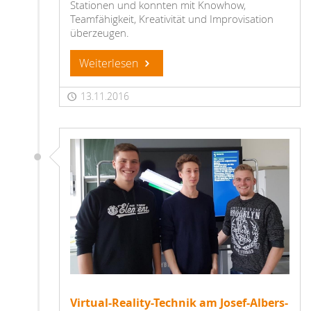
Stationen und konnten mit Knowhow,
Teamfähigkeit, Kreativität und Improvisation
überzeugen.
Weiterlesen
13.11.2016
Virtual-Reality-Technik am Josef-Albers-