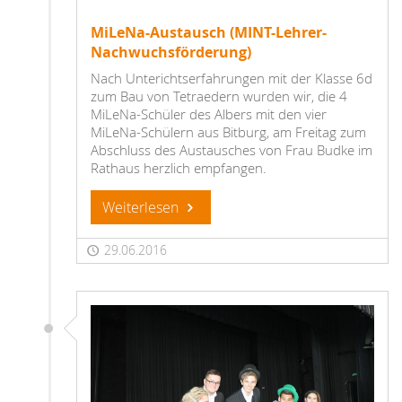
MiLeNa-Austausch (MINT-Lehrer-
Nachwuchsförderung)
Nach Unterichtserfahrungen mit der Klasse 6d
zum Bau von Tetraedern wurden wir, die 4
MiLeNa-Schüler des Albers mit den vier
MiLeNa-Schülern aus Bitburg, am Freitag zum
Abschluss des Austausches von Frau Budke im
Rathaus herzlich empfangen.
Weiterlesen
29.06.2016