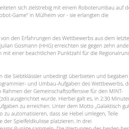
ereiteten sich zielstrebig mit einem Roboterumbau auf 
Robot-Game" in Mülheim vor - sie erlangten die
 von den Erfahrungen des Wettbewerbs aus dem letzt
nd Julian Gosmann (HHG) erreichten sie gegen zehn ande
ch mit einer beachtlichen Punktzahl für die Regionalrun
ten die Siebtklässler unbedingt überbieten und begaben
n Programmier- und Umbau-Aufgaben des Wettbewerbs, d
 Rahmen der Gemeinschaftsoffensive für den MINT-
di) ausgerichtet wurde. Hierbei galt es, in 2:30 Minute
Aufgaben zu erreichen. Unter dem Motto „Galaktisch gut
o zu automatisieren, dass sie Hebel umlegen, Teile
der Spielfeldkulisse platzieren. In drei
eams Punkte sammeln. Die Wertungen der beiden bes