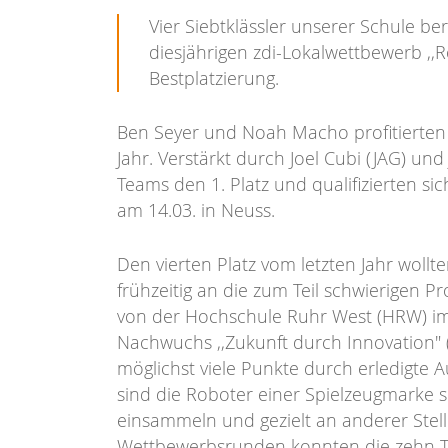
Vier Siebtklässler unserer Schule b
diesjährigen zdi-Lokalwettbewerb ,,
Bestplatzierung.
Ben Seyer und Noah Macho profitierten
Jahr. Verstärkt durch Joel Cubi (JAG) u
Teams den 1. Platz und qualifizierten si
am 14.03. in Neuss.
Den vierten Platz vom letzten Jahr woll
frühzeitig an die zum Teil schwierige
von der Hochschule Ruhr West (HRW) im
Nachwuchs ,,Zukunft durch Innovation" (z
möglichst viele Punkte durch erledigte 
sind die Roboter einer Spielzeugmarke s
einsammeln und gezielt an anderer Stelle 
Wettbewerbsrunden konnten die zehn T