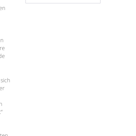
den
en
re
de
 sich
er
n
“
ten