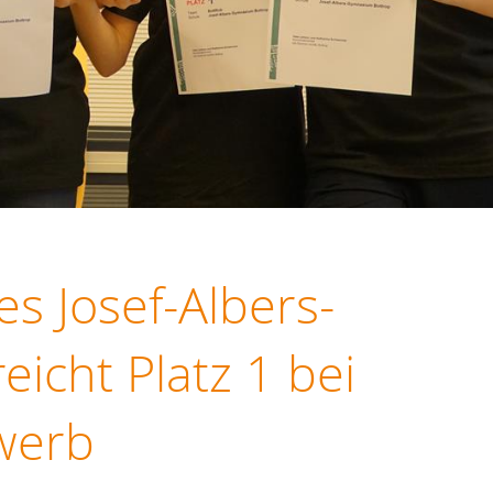
s Josef-Albers-
icht Platz 1 bei
werb