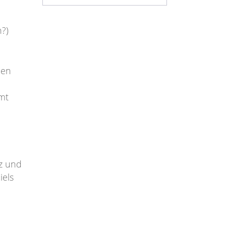
?)
den
mt
tz und
iels