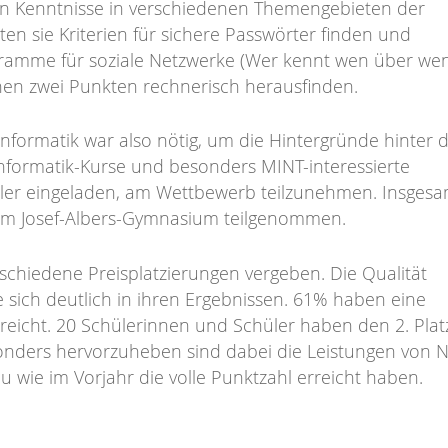
ten Kenntnisse in verschiedenen Themengebieten der
ten sie Kriterien für sichere Passwörter finden und
ramme für soziale Netzwerke (Wer kennt wen über wen
hen zwei Punkten rechnerisch herausfinden.
nformatik war also nötig, um die Hintergründe hinter 
nformatik-Kurse und besonders MINT-interessierte
iler eingeladen, am Wettbewerb teilzunehmen. Insgesa
om Josef-Albers-Gymnasium teilgenommen.
schiedene Preisplatzierungen vergeben. Die Qualität
 sich deutlich in ihren Ergebnissen. 61% haben eine
rreicht. 20 Schülerinnen und Schüler haben den 2. Pla
esonders hervorzuheben sind dabei die Leistungen von N
u wie im Vorjahr die volle Punktzahl erreicht haben.