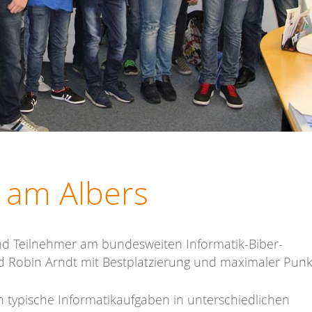
r am Albers
nd Teilnehmer am bundesweiten Informatik-Biber-
 Robin Arndt mit Bestplatzierung und maximaler Punk
n typische Informatikaufgaben in unterschiedlichen