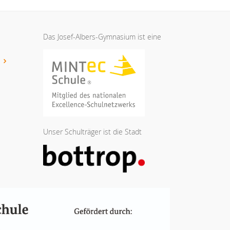
Das Josef-Albers-Gymnasium ist eine
t
Unser Schulträger ist die Stadt