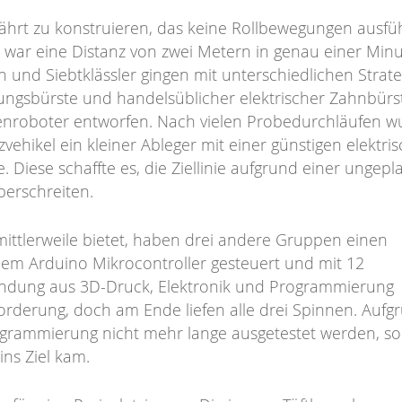
efährt zu konstruieren, das keine Rollbewegungen ausf
war eine Distanz von zwei Metern in genau einer Min
n und Siebtklässler gingen mit unterschiedlichen Strat
gungsbürste und handelsüblicher elektrischer Zahnbürs
tenroboter entworfen. Nach vielen Probedurchläufen w
ehikel ein kleiner Ableger mit einer günstigen elektri
Diese schaffte es, die Ziellinie aufgrund einer ungepl
berschreiten.
mittlerweile bietet, haben drei andere Gruppen einen
em Arduino Mikrocontroller gesteuert und mit 12
bindung aus 3D-Druck, Elektronik und Programmierung
forderung, doch am Ende liefen alle drei Spinnen. Aufg
grammierung nicht mehr lange ausgetestet werden, so
ins Ziel kam.