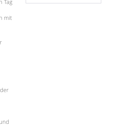
n Tag
h mit
r
 der
 und