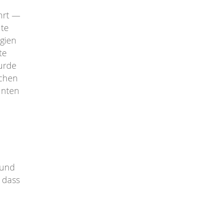
ührt —
ute
egien
te
urde
schen
anten
rund
 dass