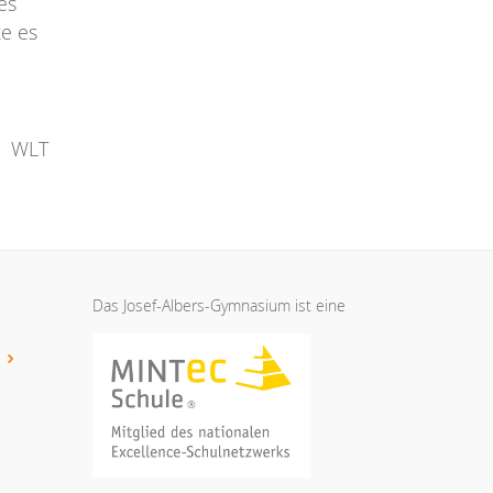
es
e es
WLT
Das Josef-Albers-Gymnasium ist eine
t