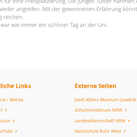
 für eine Preisplatzierung. Die jungen Tüftler nahmen 
wieder angreifen. Mit der gewonnenen Erfahrung könnt
g reichen.
 es war wie immer ein schöner Tag an der Uni.
liche Links
Externe Seiten
ria / Mensa
Josef Albers Museum Quadra
rt
Schulministerium NRW
essum
Landeselternschaft NRW
schutz
Hochschule Ruhr West