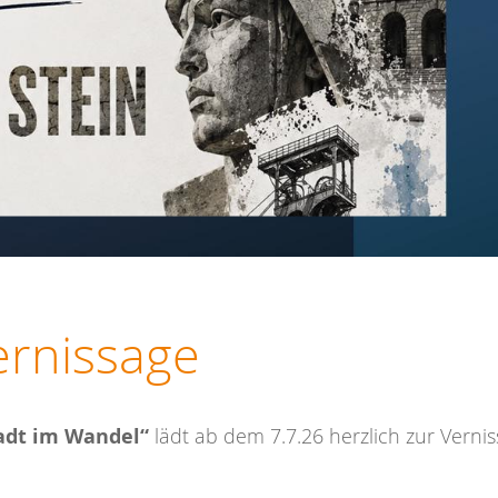
ernissage
tadt im Wandel“
lädt ab dem 7.7.26 herzlich zur Verni