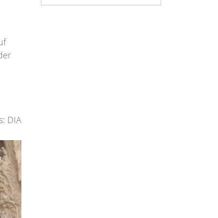
uf
 der
s: DIA