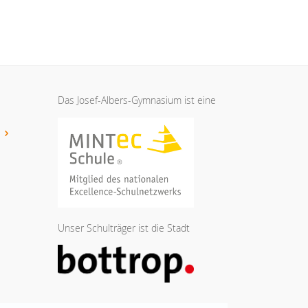
Das Josef-Albers-Gymnasium ist eine
t
Unser Schulträger ist die Stadt