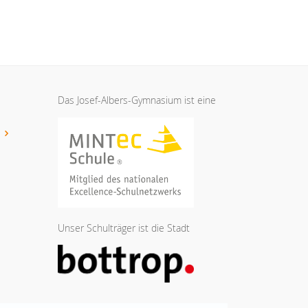
Das Josef-Albers-Gymnasium ist eine
t
Unser Schulträger ist die Stadt