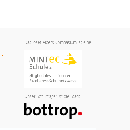
Das Josef-Albers-Gymnasium ist eine
t
Unser Schulträger ist die Stadt